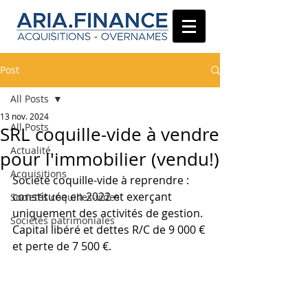
Post
All Posts
13 nov. 2024
All Posts
SRL coquille-vide à vendre
Actualité
pour l'immobilier (vendu!)
Acquisitions
Société coquille-vide à reprendre : 
constituée en 2022 et exerçant 
Societés coquilles-vides
uniquement des activités de gestion. 
Sociétés patrimoniales
Capital libéré et dettes R/C de 9 000 € 
et perte de 7 500 €.