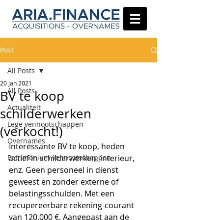
Post
All Posts
20 jan 2021
All Posts
BV te koop
Actualiteit
schilderwerken
Lege vennootschappen
(verkocht!)
Overnames
Interessante BV te koop, heden 
Patrimonium vennootschappen
actief in schilderwerken, interieur, 
enz. Geen personeel in dienst 
geweest en zonder externe of 
belastingsschulden. Met een 
recupereerbare rekening-courant 
van 120.000 €. Aangepast aan de 