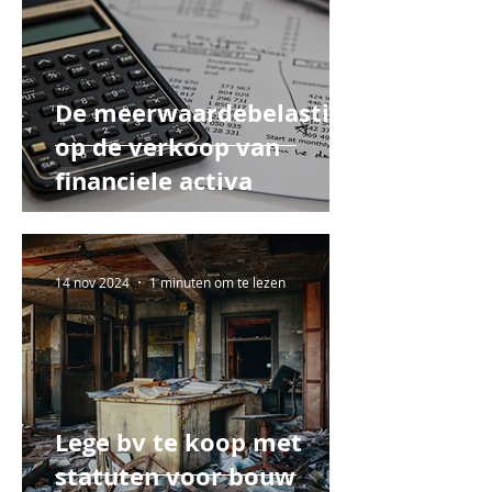
De meerwaardebelasting
op de verkoop van
financiele activa
14 nov 2024
1 minuten om te lezen
Lege bv te koop met
statuten voor bouw