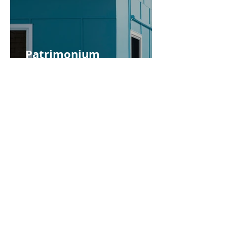
Patrimonium
vennootschap met
bedrijfsgebouw te koop
(verkocht!)
4 feb 2024
2 minuten om te lezen
Verkoop van het
onroerend goed of van