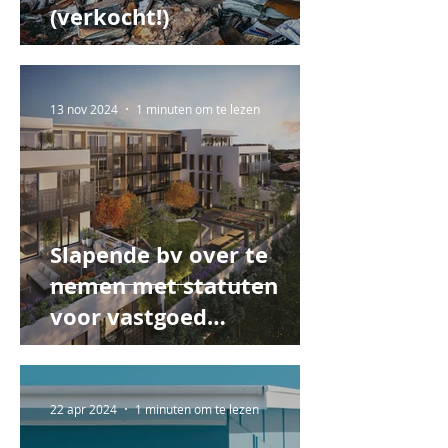
(verkocht!)
13 nov 2024
1 minuten om te lezen
Slapende bv over te
nemen met statuten
voor vastgoed
(verkocht!)
22 apr 2024
1 minuten om te lezen