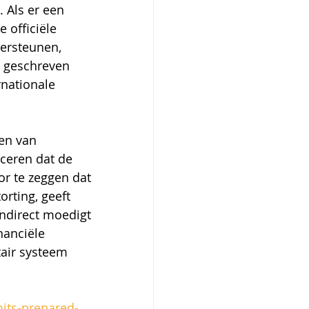
 Als er een 
 officiële 
ersteunen, 
b geschreven 
nationale 
en van 
ceren dat de 
r te zeggen dat 
orting, geeft 
Indirect moedigt 
anciële 
air systeem 
its-prepared-