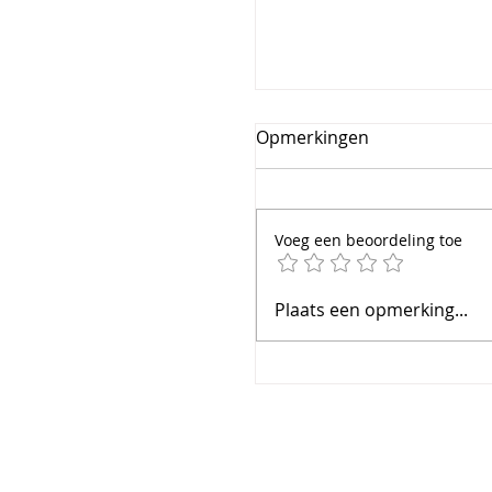
Opmerkingen
Voeg een beoordeling toe
In België mag je nog
Plaats een opmerking...
steeds onbeperkt met
cash betalen!