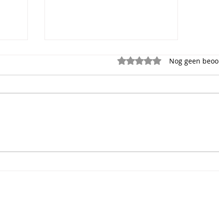
Beoordeeld met 0 uit 5 s
Nog geen beoo
Legt Europa de laatste
hand aan voorbereidingen
voor goudstandaard?