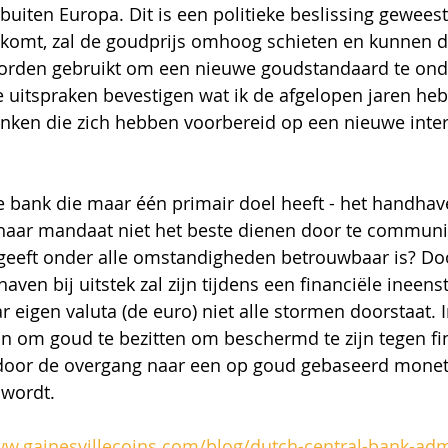
uiten Europa. Dit is een politieke beslissing geweest.
s komt, zal de goudprijs omhoog schieten en kunnen de
orden gebruikt om een nieuwe goudstandaard te ond
 uitspraken bevestigen wat ik de afgelopen jaren he
anken die zich hebben voorbereid op een nieuwe inter
e bank die maar één primair doel heeft - het handhav
 - haar mandaat niet het beste dienen door te communi
itgeeft onder alle omstandigheden betrouwbaar is? Doo
aven bij uitstek zal zijn tijdens een financiële ineenst
 eigen valuta (de euro) niet alle stormen doorstaat. 
om goud te bezitten om beschermd te zijn tegen fin
door de overgang naar een op goud gebaseerd monet
 wordt.
ww.gainesvillecoins.com/blog/dutch-central-bank-adm