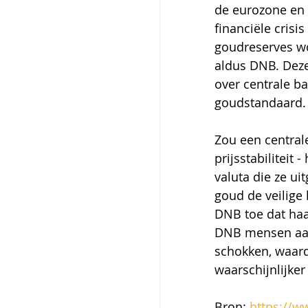
de eurozone en b
financiële crisi
goudreserves w
aldus DNB. Deze
over centrale b
goudstandaard.
Zou een central
prijsstabiliteit
valuta die ze u
goud de veilige h
DNB toe dat haar
DNB mensen aan 
schokken, waar
waarschijnlijker
Bron: 
https://w