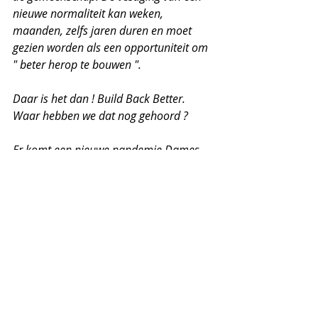
nieuwe normaliteit kan weken, 
maanden, zelfs jaren duren en moet 
gezien worden als een opportuniteit om 
" beter herop te bouwen ".
Daar is het dan ! Build Back Better. 
Waar hebben we dat nog gehoord ? 
Er komt een nieuwe pandemie Dames 
en Heren, met lockdowns, 
mondmaskerplicht en andere absurde 
vrijheidsbeperkende maatregelen. 
Mogelijk ook voor de klimaat hoax. 
200% zeker.  Annelies Verlinden en 
Vivaldi investeren echt niet zoveel tijd en 
energie in zeer uitvoerige en 
gedetailleerde nieuwe wetgeving ( waar 
ze jaren mee bezig zijn geweest want dit 