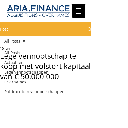
Post
All Posts
15 jun
All Posts
Lege vennootschap te
Actualiteit
koop met volstort kapitaal
Lege vennootschappen
van € 50.000.000
Overnames
Patrimonium vennootschappen