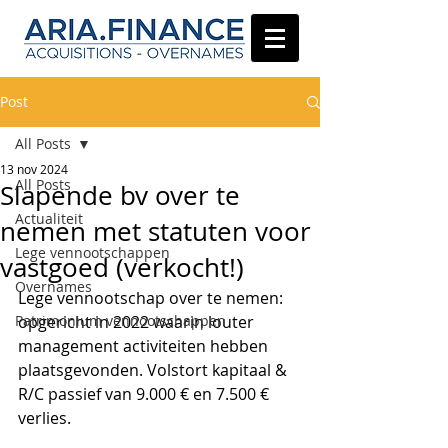
Post
All Posts
13 nov 2024
All Posts
Slapende bv over te
Actualiteit
nemen met statuten voor
Lege vennootschappen
vastgoed (verkocht!)
Overnames
Lege vennootschap over te nemen: 
Patrimonium vennootschappen
opgericht in 2022 waarin louter 
management activiteiten hebben 
plaatsgevonden. Volstort kapitaal & 
R/C passief van 9.000 € en 7.500 € 
verlies.