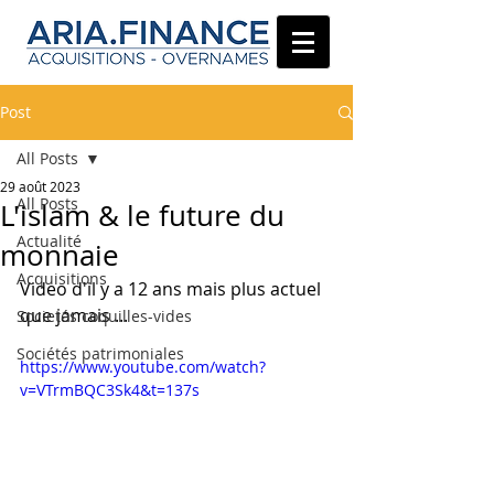
Post
All Posts
29 août 2023
All Posts
L'islam & le future du
Actualité
monnaie
Acquisitions
Video d'il y a 12 ans mais plus actuel 
que jamais ...
Societés coquilles-vides
Sociétés patrimoniales
https://www.youtube.com/watch?
v=VTrmBQC3Sk4&t=137s