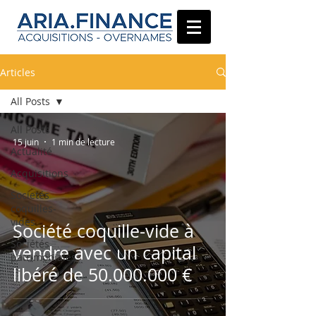
Articles
All Posts
All Posts
15 juin
1 min de lecture
Actualité
Acquisitions
Societés
coquilles-
vides
Société coquille-vide à
Sociétés
vendre avec un capital
patrimoniales
libéré de 50.000.000 €