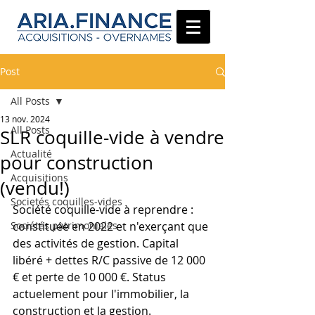
Post
All Posts
13 nov. 2024
All Posts
SLR coquille-vide à vendre
Actualité
pour construction
Acquisitions
(vendu!)
Societés coquilles-vides
Société coquille-vide à reprendre : 
Sociétés patrimoniales
constituée en 2022 et n'exerçant que 
des activités de gestion. Capital 
libéré + dettes R/C passive de 12 000 
€ et perte de 10 000 €. Status 
actuelement pour l'immobilier, la 
construction et la gestion.