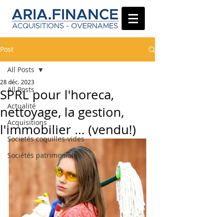
Post
All Posts
28 déc. 2023
All Posts
SPRL pour l'horeca,
Actualité
nettoyage, la gestion,
Acquisitions
l'immobilier ... (vendu!)
Societés coquilles-vides
Sociétés patrimoniales