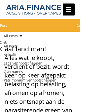
Post
All Posts
2 feb
All Posts
Gaaf land man!
Actualiteit
Alles wat je koopt, 
Lege vennootschappen
verdient of bezit, wordt 
Overnames
keer op keer afgepakt: 
Patrimonium vennootschappen
belasting op belasting, 
afromen op afromen, 
niets ontsnapt aan de 
parasiterende greep van 